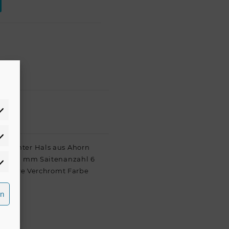
atistiken
eleimter Hals aus Ahorn
sur 630 mm Saitenanzahl 6
rketing
Hardware Verchromt Farbe
rn