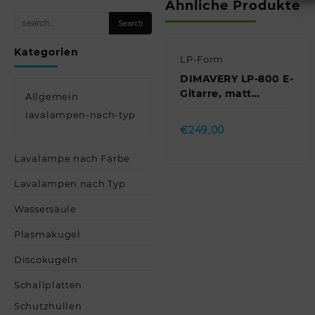
Ähnliche Produkte
Kategorien
LP-Form
DIMAVERY LP-800 E-
Gitarre, matt
Allgemein
schwarz //
Quick view
lavalampen-nach-typ
DIMAVERY LP-800 E-
€
249,00
Guitar, satin black
Lavalampe nach Farbe
Lavalampen nach Typ
Wassersäule
Plasmakugel
Discokugeln
Schallplatten
Schutzhüllen