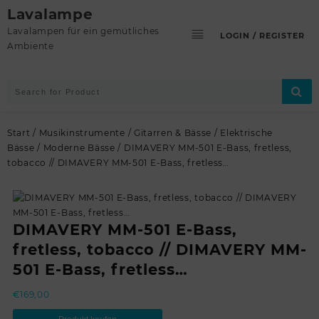
Skip
Lavalampe
to
Lavalampen für ein gemütliches
LOGIN / REGISTER
content
Ambiente
Start
/
Musikinstrumente
/
Gitarren & Bässe
/
Elektrische
Bässe
/
Moderne Bässe
/ DIMAVERY MM-501 E-Bass, fretless,
tobacco // DIMAVERY MM-501 E-Bass, fretless…
DIMAVERY MM-501 E-Bass,
fretless, tobacco // DIMAVERY MM-
501 E-Bass, fretless…
€
169,00