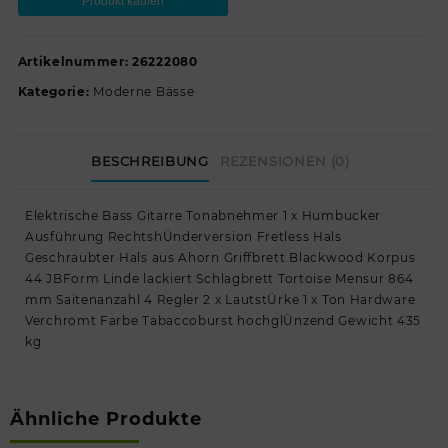
Produkt kaufen
Artikelnummer:
26222080
Kategorie:
Moderne Bässe
BESCHREIBUNG
REZENSIONEN (0)
Elektrische Bass Gitarre Tonabnehmer 1 x Humbucker
Ausführung RechtshÜnderversion Fretless Hals
Geschraubter Hals aus Ahorn Griffbrett Blackwood Korpus
44 JBForm Linde lackiert Schlagbrett Tortoise Mensur 864
mm Saitenanzahl 4 Regler 2 x LautstÜrke 1 x Ton Hardware
Verchromt Farbe Tabaccoburst hochglÜnzend Gewicht 435
kg
Ähnliche Produkte