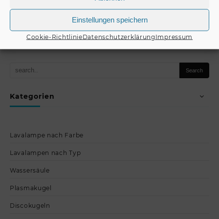
€
169,00
€
169,00
Einstellungen speichern
Produkt kaufen
Produkt kaufen
Cookie-Richtlinie
Datenschutzerklärung
Impressum
Kategorien
Lavalampe nach Farbe
Lavalampen nach Typ
Wassersäule
Plasmakugel
Discokugeln