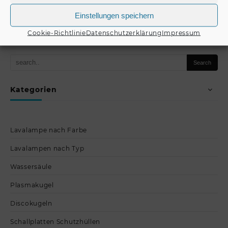
Produkt kaufen
Einstellungen speichern
Produkt kaufen
Cookie-Richtlinie
Datenschutzerklärung
Impressum
Kategorien
Lavalampe nach Farbe
Lavalampen nach Typ
Wassersäule
Plasmakugel
Discokugeln
Schallplatten Schutzhüllen