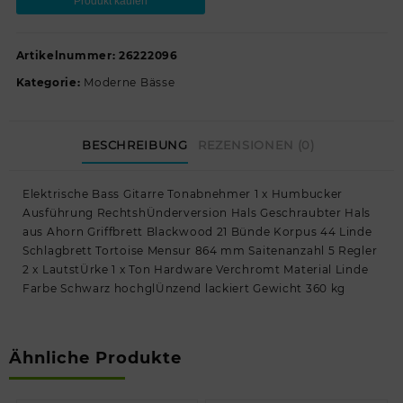
Produkt kaufen
Artikelnummer:
26222096
Kategorie:
Moderne Bässe
BESCHREIBUNG
REZENSIONEN (0)
Elektrische Bass Gitarre Tonabnehmer 1 x Humbucker
Ausführung RechtshÜnderversion Hals Geschraubter Hals
aus Ahorn Griffbrett Blackwood 21 Bünde Korpus 44 Linde
Schlagbrett Tortoise Mensur 864 mm Saitenanzahl 5 Regler
2 x LautstÜrke 1 x Ton Hardware Verchromt Material Linde
Farbe Schwarz hochglÜnzend lackiert Gewicht 360 kg
Ähnliche Produkte