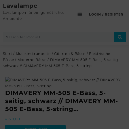
Skip
Lavalampe
to
Lavalampen für ein gemütliches
LOGIN / REGISTER
content
Ambiente
Start
/
Musikinstrumente
/
Gitarren & Bässe
/
Elektrische
Bässe
/
Moderne Bässe
/ DIMAVERY MM-505 E-Bass, 5-saitig,
schwarz // DIMAVERY MM-505 E-Bass, 5-string…
DIMAVERY MM-505 E-Bass, 5-
saitig, schwarz // DIMAVERY MM-
505 E-Bass, 5-string…
€
179,00