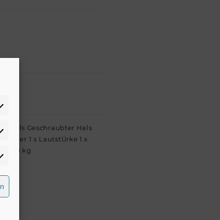
ion Hals Geschraubter Hals
atistiken
egler 1 x LautstÜrke 1 x
ht 420 kg
rketing
rn