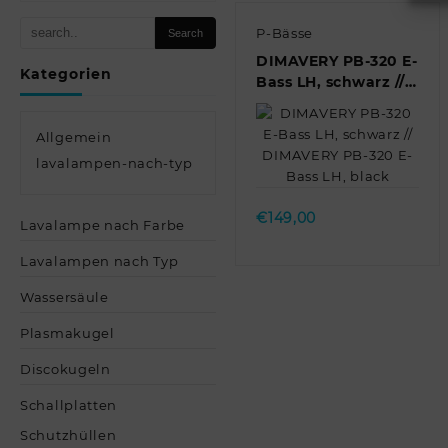
P-Bässe
DIMAVERY PB-320 E-
Kategorien
Bass LH, schwarz //
DIMAVERY PB-320 E-
Bass LH, black
Allgemein
lavalampen-nach-typ
Quick view
€
149,00
Lavalampe nach Farbe
Lavalampen nach Typ
Wassersäule
Plasmakugel
Discokugeln
Schallplatten
Schutzhüllen