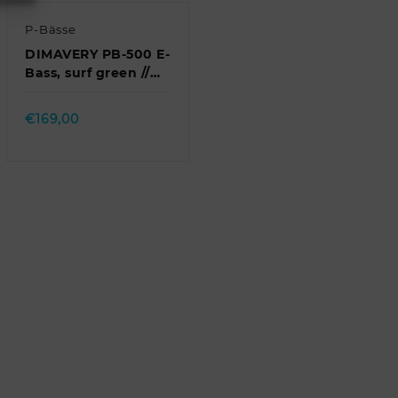
P-Bässe
DIMAVERY PB-500 E-
Bass, surf green //
DIMAVERY PB-500 E-
Quick view
Bass, Surf Green
€
169,00