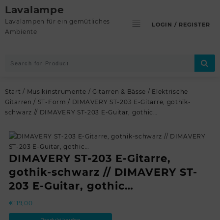
Skip
Lavalampe
to
Lavalampen für ein gemütliches
LOGIN / REGISTER
content
Ambiente
Start
/
Musikinstrumente
/
Gitarren & Bässe
/
Elektrische
Gitarren
/
ST-Form
/ DIMAVERY ST-203 E-Gitarre, gothik-
schwarz // DIMAVERY ST-203 E-Guitar, gothic…
DIMAVERY ST-203 E-Gitarre,
gothik-schwarz // DIMAVERY ST-
203 E-Guitar, gothic…
€
119,00