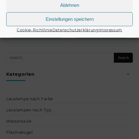
Ablehnen
€
125,00
€
125,00
Einstellungen speichern
Cookie-Richtlinie
Datenschutzerklärung
Impressum
Produkt kaufen
Produkt kaufen
Kategorien
Lavalampe nach Farbe
Lavalampen nach Typ
Wassersäule
Plasmakugel