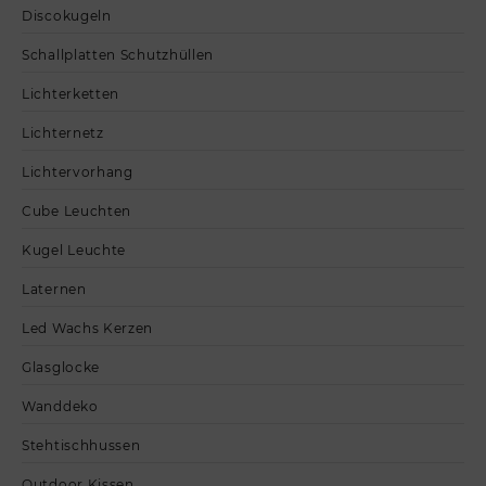
Discokugeln
Schallplatten Schutzhüllen
Lichterketten
Lichternetz
Lichtervorhang
Cube Leuchten
Kugel Leuchte
Laternen
Led Wachs Kerzen
Glasglocke
Wanddeko
Stehtischhussen
Outdoor Kissen