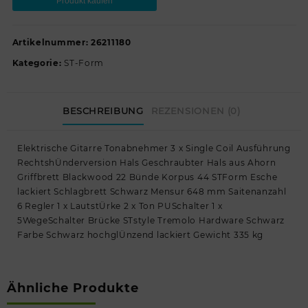
Produkt kaufen
Artikelnummer:
26211180
Kategorie:
ST-Form
BESCHREIBUNG
REZENSIONEN (0)
Elektrische Gitarre Tonabnehmer 3 x Single Coil Ausführung
RechtshÜnderversion Hals Geschraubter Hals aus Ahorn
Griffbrett Blackwood 22 Bünde Korpus 44 STForm Esche
lackiert Schlagbrett Schwarz Mensur 648 mm Saitenanzahl
6 Regler 1 x LautstÜrke 2 x Ton PUSchalter 1 x
5WegeSchalter Brücke STstyle Tremolo Hardware Schwarz
Farbe Schwarz hochglÜnzend lackiert Gewicht 335 kg
Ähnliche Produkte