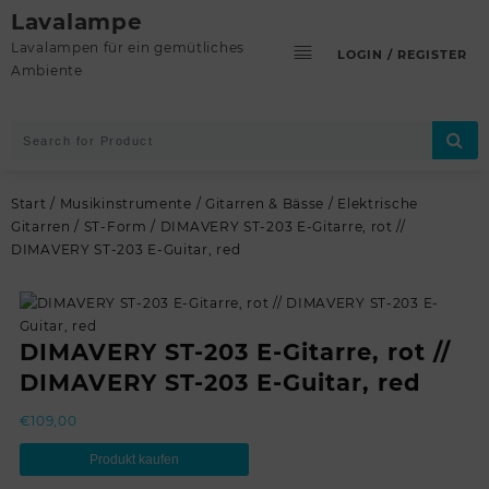
Skip
Lavalampe
to
Lavalampen für ein gemütliches
LOGIN / REGISTER
content
Ambiente
Start
/
Musikinstrumente
/
Gitarren & Bässe
/
Elektrische
Gitarren
/
ST-Form
/ DIMAVERY ST-203 E-Gitarre, rot //
DIMAVERY ST-203 E-Guitar, red
DIMAVERY ST-203 E-Gitarre, rot //
DIMAVERY ST-203 E-Guitar, red
€
109,00
Produkt kaufen