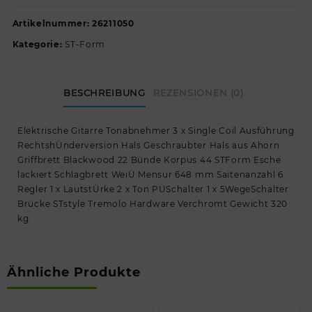
Artikelnummer:
26211050
Kategorie:
ST-Form
BESCHREIBUNG
REZENSIONEN (0)
Elektrische Gitarre Tonabnehmer 3 x Single Coil Ausführung
RechtshÜnderversion Hals Geschraubter Hals aus Ahorn
Griffbrett Blackwood 22 Bünde Korpus 44 STForm Esche
lackiert Schlagbrett WeiÜ Mensur 648 mm Saitenanzahl 6
Regler 1 x LautstÜrke 2 x Ton PUSchalter 1 x 5WegeSchalter
Brücke STstyle Tremolo Hardware Verchromt Gewicht 320
kg
Ähnliche Produkte