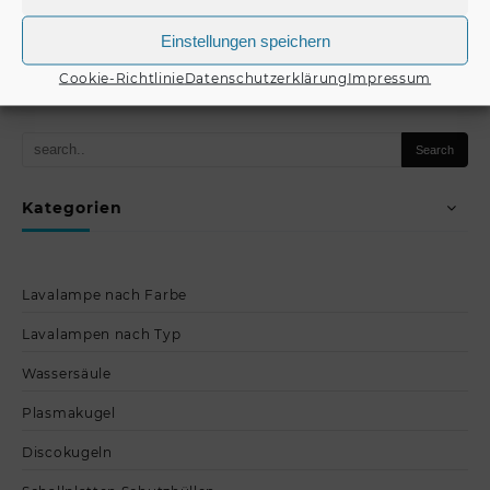
€
109,00
Einstellungen speichern
Produkt kaufen
Cookie-Richtlinie
Datenschutzerklärung
Impressum
Kategorien
Lavalampe nach Farbe
Lavalampen nach Typ
Wassersäule
Plasmakugel
Discokugeln