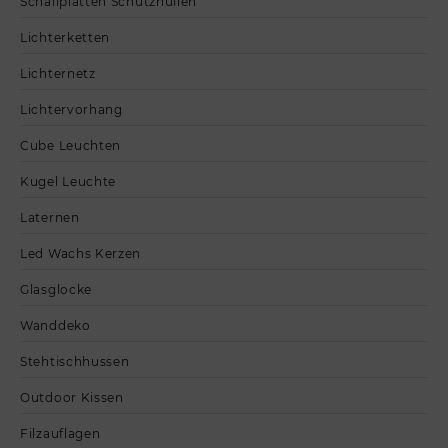
Schallplatten Schutzhüllen
Lichterketten
Lichternetz
Lichtervorhang
Cube Leuchten
Kugel Leuchte
Laternen
Led Wachs Kerzen
Glasglocke
Wanddeko
Stehtischhussen
Outdoor Kissen
Filzauflagen