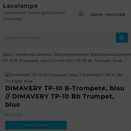
Skip
Lavalampe
to
Lavalampen für ein gemütliches
LOGIN / REGISTER
content
Ambiente
Start
/
Musikinstrumente
/
Blasinstrumente
/
Blechblasinstrumen
TP-10 B-Trompete, blau // DIMAVERY TP-10 Bb Trumpet, blue
DIMAVERY TP-10 B-Trompete, blau
// DIMAVERY TP-10 Bb Trumpet,
blue
€
209,00
Produkt kaufen