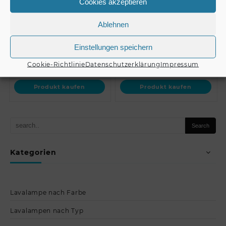
Cookies akzeptieren
// EUROLITE DMX
EUROLITE DMX LED
Operator 192 Controller
EASY Operator Deluxe
Ablehnen
Einstellungen speichern
€
125,00
€
89,90
Cookie-Richtlinie
Datenschutzerklärung
Impressum
Produkt kaufen
Produkt kaufen
Kategorien
Lavalampe nach Farbe
Lavalampen nach Typ