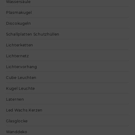
Wassersäule
Plasmakugel
Discokugeln
Schallplatten Schutzhüllen
Lichterketten
Lichternetz
Lichtervorhang
Cube Leuchten
Kugel Leuchte
Laternen
Led Wachs Kerzen
Glasglocke
Wanddeko