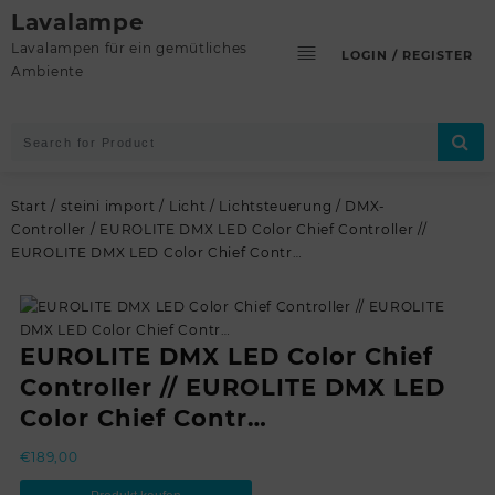
Skip
Lavalampe
to
Lavalampen für ein gemütliches
LOGIN / REGISTER
content
Ambiente
Start
/
steini import
/
Licht
/
Lichtsteuerung
/
DMX-
Controller
/ EUROLITE DMX LED Color Chief Controller //
EUROLITE DMX LED Color Chief Contr…
EUROLITE DMX LED Color Chief
Controller // EUROLITE DMX LED
Color Chief Contr…
€
189,00