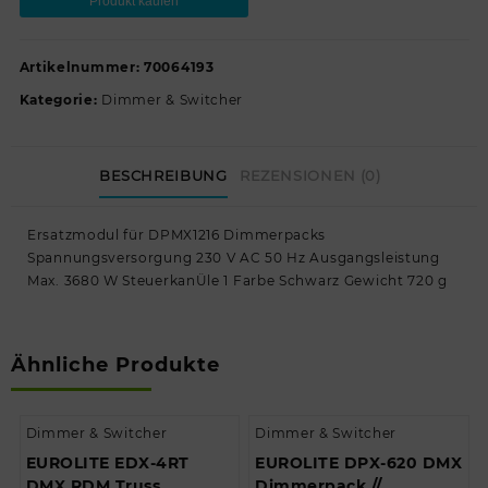
Produkt kaufen
Artikelnummer:
70064193
Kategorie:
Dimmer & Switcher
BESCHREIBUNG
REZENSIONEN (0)
Ersatzmodul für DPMX1216 Dimmerpacks
Spannungsversorgung 230 V AC 50 Hz Ausgangsleistung
Max. 3680 W SteuerkanÜle 1 Farbe Schwarz Gewicht 720 g
Ähnliche Produkte
Dimmer & Switcher
Dimmer & Switcher
EUROLITE EDX-4RT
EUROLITE DPX-620 DMX
DMX RDM Truss
Dimmerpack //