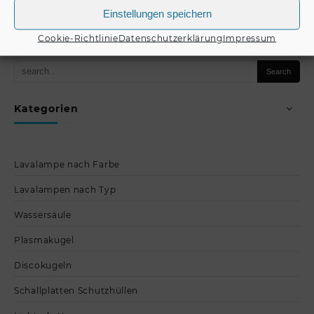
Produkt kaufen
Einstellungen speichern
Produkt kaufen
Cookie-Richtlinie
Datenschutzerklärung
Impressum
Kategorien
Lavalampe nach Farbe
Lavalampen nach Typ
Wassersäule
Plasmakugel
Discokugeln
Schallplatten Schutzhüllen