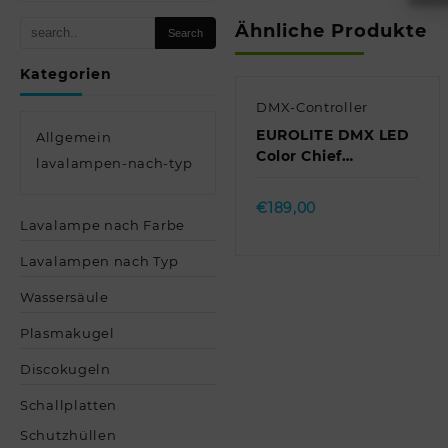
Ähnliche Produkte
Kategorien
DMX-Controller
EUROLITE DMX LED
Allgemein
Color Chief
lavalampen-nach-typ
Controller //
Quick view
EUROLITE DMX LED
€
189,00
Color Chief Contr…
Lavalampe nach Farbe
Lavalampen nach Typ
Wassersäule
Plasmakugel
Discokugeln
Schallplatten
Schutzhüllen