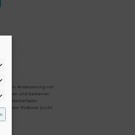
atistiken
bequemen Ansteuerung von
schlieÜen und bedienen
rketing
en 1 Masterfader
eil oder 9VBlock (nicht
rn