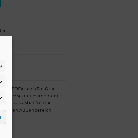
fer
atistiken
 in 7 LEDFarben (Rot Grün
Üuse (IP65) Zur Festmontage
rketing
 SMD 2835 blau (B) Die
y Für den AuÜenbereich
rn