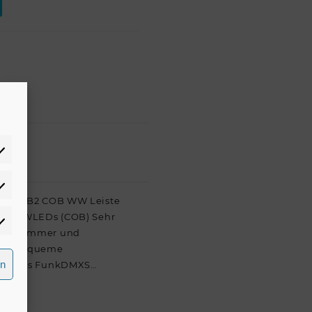
atistiken
LED CBB2 COB WW Leiste
Üe 35WLEDs (COB) Sehr
rketing
odus Dimmer und
eige Bequeme
rn
kDMX das FunkDMXS…