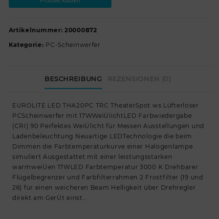
Produkt kaufen
Artikelnummer:
20000872
Kategorie:
PC-Scheinwerfer
BESCHREIBUNG
REZENSIONEN (0)
EUROLITE LED THA20PC TRC TheaterSpot ws Lüfterloser
PCScheinwerfer mit 17WWeiÜlichtLED Farbwiedergabe
(CRI) 90 Perfektes WeiÜlicht für Messen Ausstellungen und
Ladenbeleuchtung Neuartige LEDTechnologie die beim
Dimmen die Farbtemperaturkurve einer Halogenlampe
simuliert Ausgestattet mit einer leistungsstarken
warmweiÜen 17WLED Farbtemperatur 3000 K Drehbarer
Flügelbegrenzer und Farbfilterrahmen 2 Frostfilter (19 und
26) für einen weicheren Beam Helligkeit über Drehregler
direkt am GerÜt einst…