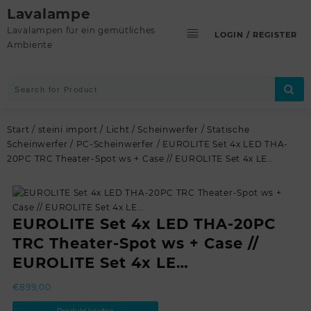
Skip
Lavalampe
to
Lavalampen für ein gemütliches
LOGIN / REGISTER
content
Ambiente
Start
/
steini import
/
Licht
/
Scheinwerfer
/
Statische
Scheinwerfer
/
PC-Scheinwerfer
/ EUROLITE Set 4x LED THA-
20PC TRC Theater-Spot ws + Case // EUROLITE Set 4x LE…
EUROLITE Set 4x LED THA-20PC
TRC Theater-Spot ws + Case //
EUROLITE Set 4x LE…
€
899,00