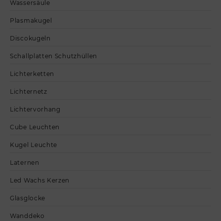
Wassersäule
Plasmakugel
Discokugeln
Schallplatten Schutzhüllen
Lichterketten
Lichternetz
Lichtervorhang
Cube Leuchten
Kugel Leuchte
Laternen
Led Wachs Kerzen
Glasglocke
Wanddeko