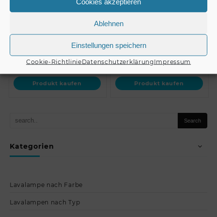
Cookies akzeptieren
Spot sw + Case //
ws // EUROLITE LED
EUROLITE Set 4x A…
THA-20PC TRC Theate…
Ablehnen
Einstellungen speichern
€
1.149,00
€
169,00
Cookie-Richtlinie
Datenschutzerklärung
Impressum
Produkt kaufen
Produkt kaufen
Kategorien
Lavalampe nach Farbe
Lavalampen nach Typ