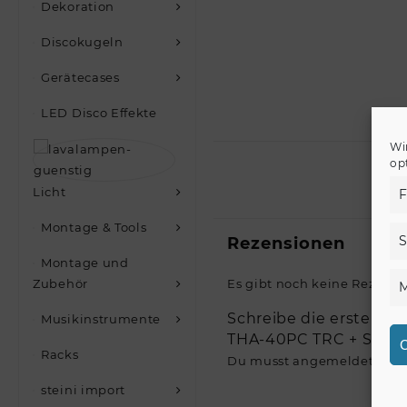
Dekoration
Discokugeln
Gerätecases
LED Disco Effekte
Wi
op
Licht
F
Montage & Tools
S
Rezensionen
Montage und
Zubehör
Es gibt noch keine Rezensi
M
Schreibe die erste Re
Musikinstrumente
THA-40PC TRC + Stand
C
Racks
Du musst
angemeldet
sein
steini import