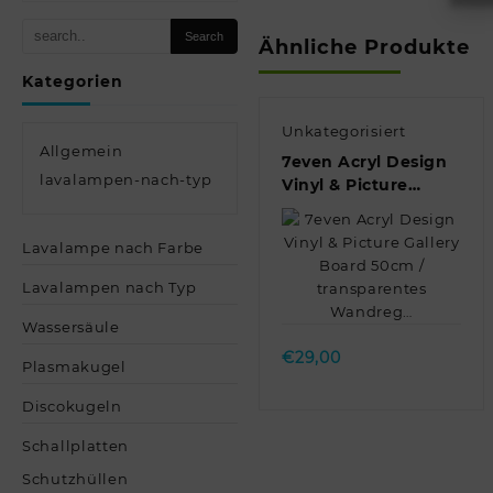
Ähnliche Produkte
Kategorien
Unkategorisiert
Allgemein
7even Acryl Design
lavalampen-nach-typ
Vinyl & Picture
Gallery Board 50cm
/ transparentes
Lavalampe nach Farbe
Wandreg…
Lavalampen nach Typ
Quick view
Wassersäule
€
29,00
Plasmakugel
Discokugeln
Schallplatten
Schutzhüllen