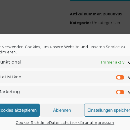
Artikelnummer:
20000799
Kategorie:
Unkategorisiert
r verwenden Cookies, um unsere Website und unseren Service zu
timieren.
REZENSIONEN (0)
unktional
Immer aktiv
tatistiken
St
onen.
arketing
Ma
zension für „EUROLITE Set LED THA-40PC TRC + Stat
“
ookies akzeptieren
Ablehnen
Einstellungen speiche
, um eine Rezension veröffentlichen zu können.
Cookie-Richtlinie
Datenschutzerklärung
Impressum