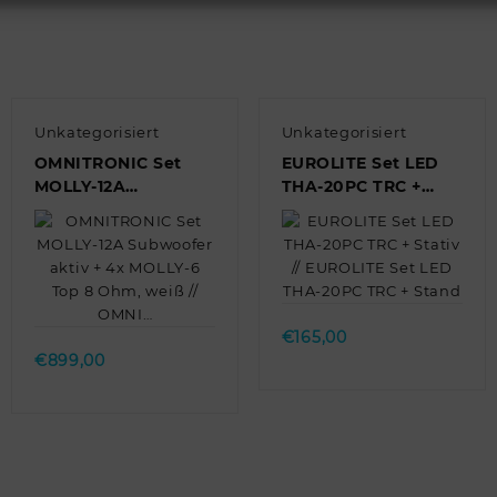
Unkategorisiert
Unkategorisiert
OMNITRONIC Set
EUROLITE Set LED
MOLLY-12A
THA-20PC TRC +
Subwoofer aktiv +
Stativ // EUROLITE
4x MOLLY-6 Top 8
Set LED THA-20PC
Ohm, weiß // OMNI…
TRC + Stand
Quick view
Quick view
€
165,00
€
899,00