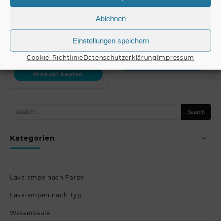
EUROLITE Set Mirr…
5cm in blister
Ablehnen
€
2,90
Einstellungen speichern
€
169,00
Cookie-Richtlinie
Datenschutzerklärung
Impressum
Produkt kaufen
Produkt kaufen
Kategorien
Lavalampe nach Farbe
Lavalampen nach Typ
Wassersäule