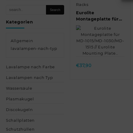
Racks
Eurolite
Montageplatte für
Kategorien
MD-1015/MD-
1030/MD-1515 //
Eurolite Mounting
Allgemein
Plate…
lavalampen-nach-typ
Quick view
€
37,90
Lavalampe nach Farbe
Lavalampen nach Typ
Wassersäule
Plasmakugel
Discokugeln
Schallplatten
Schutzhüllen