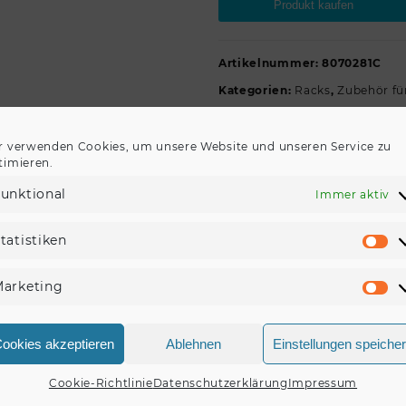
Produkt kaufen
Artikelnummer:
8070281C
Kategorien:
Racks
,
Zubehör f
r verwenden Cookies, um unsere Website und unseren Service zu
timieren.
unktional
Immer aktiv
BESCHREIBUNG
REZENSIONEN (0)
tatistiken
St
elstahl Gewicht 175 kg
arketing
Ma
ookies akzeptieren
Ablehnen
Einstellungen speiche
Cookie-Richtlinie
Datenschutzerklärung
Impressum