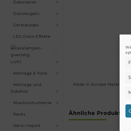
Dekoration
Discokugeln
Gerätecases
LED Disco Effekte
Wi
op
Licht
F
Montage & Tools
S
Made in Europe Material Ed
Montage und
Zubehör
M
Musikinstrumente
C
Ähnliche Produkte
Racks
steini import