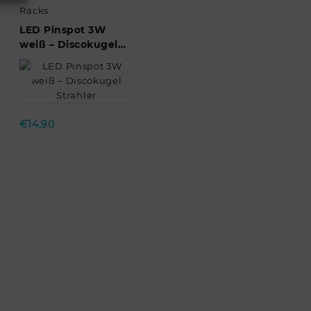
Racks
LED Pinspot 3W
weiß – Discokugel
Strahler
Quick view
€
14,90