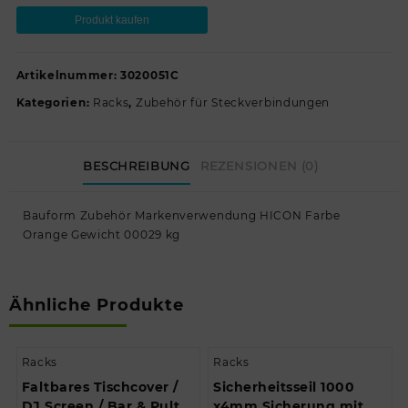
Produkt kaufen
Artikelnummer:
3020051C
Kategorien:
Racks
,
Zubehör für Steckverbindungen
BESCHREIBUNG
REZENSIONEN (0)
Bauform Zubehör Markenverwendung HICON Farbe
Orange Gewicht 00029 kg
Ähnliche Produkte
Racks
Racks
Faltbares Tischcover /
Sicherheitsseil 1000
DJ Screen / Bar & Pult
x4mm Sicherung mit