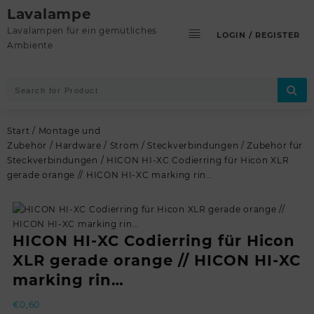
Skip
Lavalampe
to
Lavalampen für ein gemütliches
LOGIN / REGISTER
content
Ambiente
Start
/
Montage und
Zubehör
/
Hardware
/
Strom
/
Steckverbindungen
/
Zubehör für
Steckverbindungen
/ HICON HI-XC Codierring für Hicon XLR
gerade orange // HICON HI-XC marking rin…
HICON HI-XC Codierring für Hicon
XLR gerade orange // HICON HI-XC
marking rin…
€
0,60