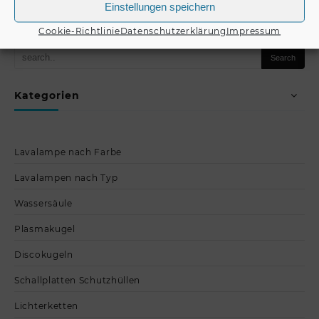
Produkt kaufen
Produkt kaufen
Einstellungen speichern
Cookie-Richtlinie
Datenschutzerklärung
Impressum
Kategorien
Lavalampe nach Farbe
Lavalampen nach Typ
Wassersäule
Plasmakugel
Discokugeln
Schallplatten Schutzhüllen
Lichterketten