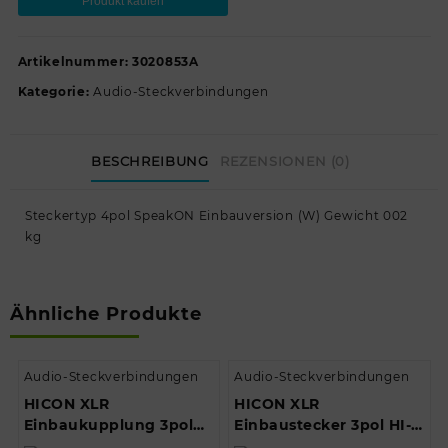
Produkt kaufen
Artikelnummer:
3020853A
Kategorie:
Audio-Steckverbindungen
BESCHREIBUNG
REZENSIONEN (0)
Steckertyp 4pol SpeakON Einbauversion (W) Gewicht 002
kg
Ähnliche Produkte
Audio-Steckverbindungen
Audio-Steckverbindungen
HICON XLR
HICON XLR
Einbaukupplung 3pol
Einbaustecker 3pol HI-
HI-X3DF // HICON XLR
X3DM // HICON XLR