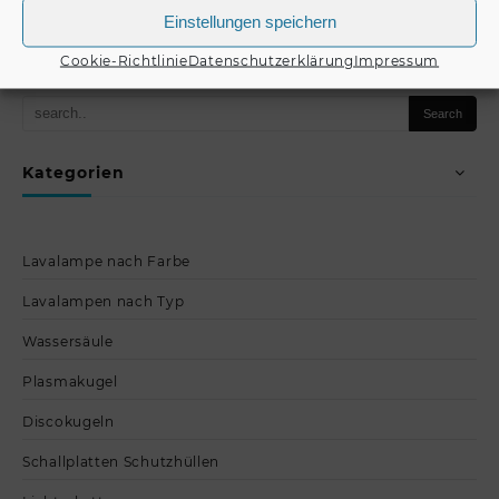
Produkt kaufen
Einstellungen speichern
Produkt kaufen
Cookie-Richtlinie
Datenschutzerklärung
Impressum
Kategorien
Lavalampe nach Farbe
Lavalampen nach Typ
Wassersäule
Plasmakugel
Discokugeln
Schallplatten Schutzhüllen