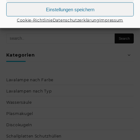
Einstellungen speichern
Produkt kaufen
Produkt kaufen
Cookie-Richtlinie
Datenschutzerklärung
Impressum
Kategorien
Lavalampe nach Farbe
Lavalampen nach Typ
Wassersäule
Plasmakugel
Discokugeln
Schallplatten Schutzhüllen