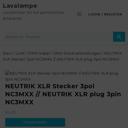
Skip
Lavalampe
to
Lavalampen für ein gemütliches
LOGIN / REGISTER
content
Ambiente
Start
/
Licht
/
DMX-Kabel
/
DMX-Steckverbindungen
/ NEUTRIK
XLR Stecker 3pol NC3MXX // NEUTRIK XLR plug 3pin NC3MXX
NEUTRIK XLR Stecker 3pol
NC3MXX // NEUTRIK XLR plug 3pin
NC3MXX
€
4,90
Produkt kaufen