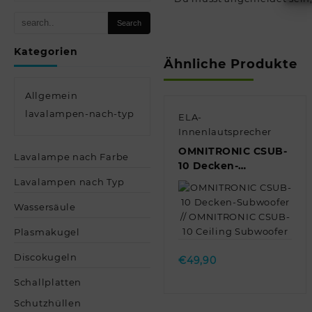
Kategorien
Ähnliche Produkte
Allgemein
lavalampen-nach-typ
ELA-
Innenlautsprecher
OMNITRONIC CSUB-
Lavalampe nach Farbe
10 Decken-
Subwoofer //
Lavalampen nach Typ
OMNITRONIC CSUB-
Wassersäule
10 Ceiling
Subwoofer
Quick view
Plasmakugel
Discokugeln
€
49,90
Schallplatten
Schutzhüllen