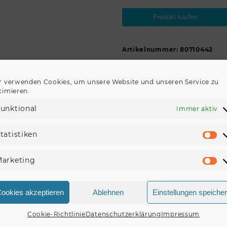
Produkt kaufen
Artikelnummer:
80710442
Kategorie:
ELA-Innenlautspre
r verwenden Cookies, um unsere Website und unseren Service zu
timieren.
unktional
Immer aktiv
REZENSIONEN (0)
tatistiken
St
arketing
Ma
onen.
ookies akzeptieren
Ablehnen
Einstellungen speiche
ezension für „OMNITRONIC DAL-2 Deckenlautspreche
Cookie-Richtlinie
Datenschutzerklärung
Impressum
, um eine Rezension veröffentlichen zu können.