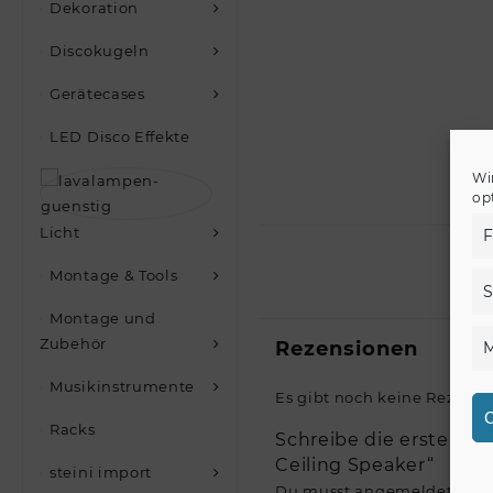
Dekoration
Discokugeln
Gerätecases
LED Disco Effekte
Wi
op
Licht
F
Montage & Tools
S
Montage und
Zubehör
Rezensionen
M
Musikinstrumente
Es gibt noch keine Rezensi
C
Racks
Schreibe die erste R
Ceiling Speaker“
steini import
Du musst
angemeldet
sein