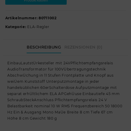
Produkt kaufen
Artikelnummer:
80711002
Kategorie:
ELA-Regler
BESCHREIBUNG
REZENSIONEN (0)
EinbauLautstÜrkesteller mit 24VPflichtempfangsrelais
AudioTransformator für 100VÜbertragungstechnik
AbschwÜchung in 11 Stufen Frontplatte und Knopf aus
weiÜem Kunststoff Unterputzmontage in jeder
handelsüblichen 60erSchalterdose Aufputzmontage mit
separat erhÜltlichem ELA APGehÜuse Einbautiefe 45 mm
SchraubSteckAnschluss Pflichtempfangsrelais 24 V
Belastbarkeit nominal 10 W RMS Frequenzbereich 50 18000
Hz Ein & Ausgang Mono MaÜe Breite 8 cm Tiefe 67 cm
Höhe 8 cm Gewicht 180 g