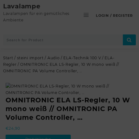
Skip
Lavalampe
to
Lavalampen für ein gemütliches
LOGIN / REGISTER
content
Ambiente
Start
/
steini import
/
Audio
/
ELA-Technik 100 V
/
ELA-
Regler
/ OMNITRONIC ELA LS-Regler, 10 W mono weiß //
OMNITRONIC PA Volume Controller, …
OMNITRONIC ELA LS-Regler, 10 W
mono weiß // OMNITRONIC PA
Volume Controller, …
€
24,90