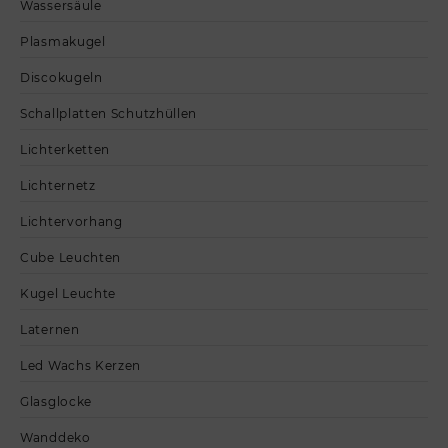
Wassersäule
Plasmakugel
Discokugeln
Schallplatten Schutzhüllen
Lichterketten
Lichternetz
Lichtervorhang
Cube Leuchten
Kugel Leuchte
Laternen
Led Wachs Kerzen
Glasglocke
Wanddeko