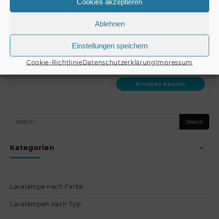
Cookies akzeptieren
schwarz // OMNITRONIC
OMNITRONIC PA
PA-Surface Housing
Surface Housing white
€
8,50
black
Ablehnen
Produkt kaufen
Einstellungen speichern
€
8,50
Cookie-Richtlinie
Datenschutzerklärung
Impressum
Produkt kaufen
Kategorien
Lavalampe nach Farbe
Lavalampen nach Typ