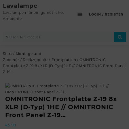
Skip
Lavalampe
to
Lavalampen für ein gemütliches
LOGIN / REGISTER
content
Ambiente
Start
/
Montage und
Zubehör
/
Rackzubehör
/
Frontplatten
/ OMNITRONIC
Frontplatte Z-19 8x XLR (D-Typ) 1HE // OMNITRONIC Front Panel
Z-19…
OMNITRONIC Frontplatte Z-19 8x
XLR (D-Typ) 1HE // OMNITRONIC
Front Panel Z-19…
€
5,90