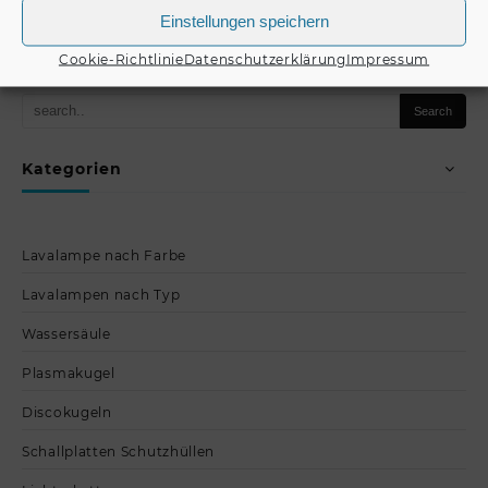
Produkt kaufen
Einstellungen speichern
Produkt kaufen
Cookie-Richtlinie
Datenschutzerklärung
Impressum
Kategorien
Lavalampe nach Farbe
Lavalampen nach Typ
Wassersäule
Plasmakugel
Discokugeln
Schallplatten Schutzhüllen