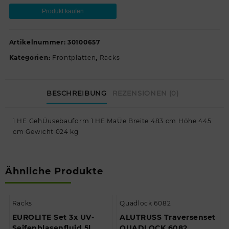
Produkt kaufen
Artikelnummer:
30100657
Kategorien:
Frontplatten
,
Racks
BESCHREIBUNG
REZENSIONEN (0)
1 HE GehÜusebauform 1 HE MaÜe Breite 483 cm Höhe 445
cm Gewicht 024 kg
Ähnliche Produkte
Racks
Quadlock 6082
EUROLITE Set 3x UV-
ALUTRUSS Traversenset
Seifenblasenfluid 5l
QUADLOCK 6082