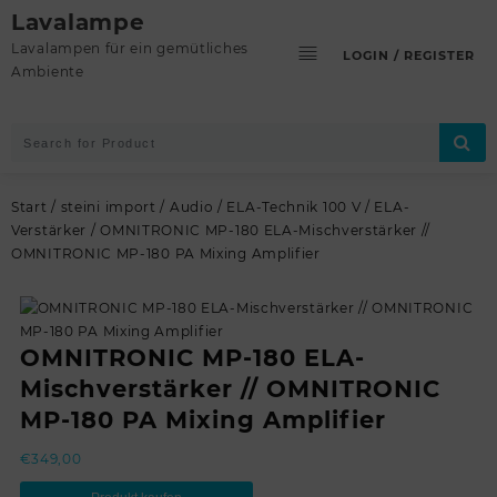
Skip
Lavalampe
to
Lavalampen für ein gemütliches
LOGIN / REGISTER
content
Ambiente
Start
/
steini import
/
Audio
/
ELA-Technik 100 V
/
ELA-
Verstärker
/ OMNITRONIC MP-180 ELA-Mischverstärker //
OMNITRONIC MP-180 PA Mixing Amplifier
OMNITRONIC MP-180 ELA-
Mischverstärker // OMNITRONIC
MP-180 PA Mixing Amplifier
€
349,00