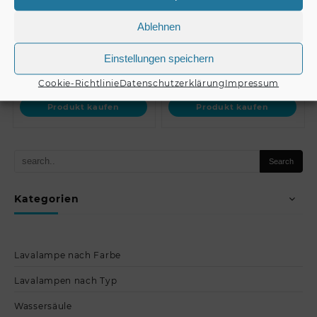
Mixing Amplifier
PA Mixing Ampl…
Ablehnen
Einstellungen speichern
€
229,00
€
229,00
Cookie-Richtlinie
Datenschutzerklärung
Impressum
Produkt kaufen
Produkt kaufen
Kategorien
Lavalampe nach Farbe
Lavalampen nach Typ
Wassersäule