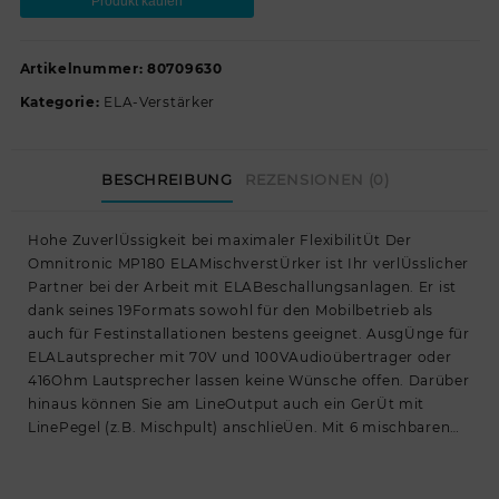
Produkt kaufen
Artikelnummer:
80709630
Kategorie:
ELA-Verstärker
BESCHREIBUNG
REZENSIONEN (0)
Hohe ZuverlÜssigkeit bei maximaler FlexibilitÜt Der
Omnitronic MP180 ELAMischverstÜrker ist Ihr verlÜsslicher
Partner bei der Arbeit mit ELABeschallungsanlagen. Er ist
dank seines 19Formats sowohl für den Mobilbetrieb als
auch für Festinstallationen bestens geeignet. AusgÜnge für
ELALautsprecher mit 70V und 100VAudioübertrager oder
416Ohm Lautsprecher lassen keine Wünsche offen. Darüber
hinaus können Sie am LineOutput auch ein GerÜt mit
LinePegel (z.B. Mischpult) anschlieÜen. Mit 6 mischbaren…