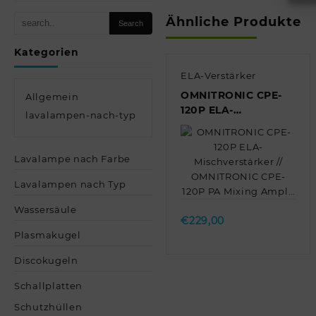
Ähnliche Produkte
Kategorien
ELA-Verstärker
OMNITRONIC CPE-
Allgemein
120P ELA-
lavalampen-nach-typ
Mischverstärker //
OMNITRONIC CPE-
120P PA Mixing
Lavalampe nach Farbe
Ampl…
Quick view
Lavalampen nach Typ
Wassersäule
€
229,00
Plasmakugel
Discokugeln
Schallplatten
Schutzhüllen