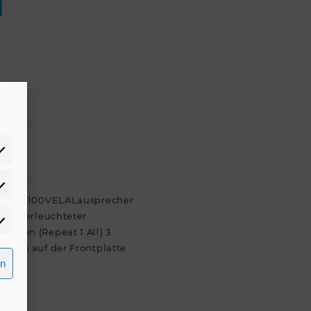
atistiken
V oder 100VELALausprecher
 hinterleuchteter
rketing
onen (Repeat 1 All) 3
ng 3 auf der Frontplatte
rn