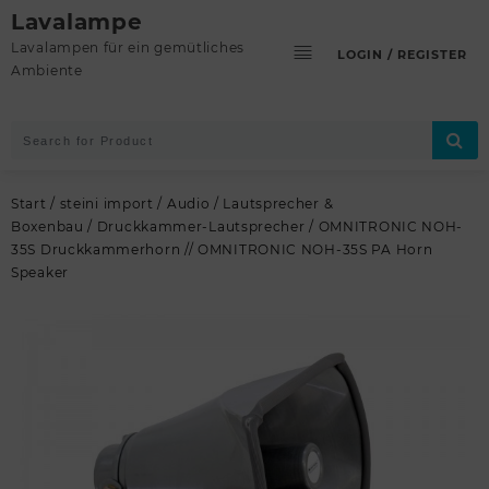
Skip
Lavalampe
to
Lavalampen für ein gemütliches
LOGIN / REGISTER
content
Ambiente
Start
/
steini import
/
Audio
/
Lautsprecher &
Boxenbau
/
Druckkammer-Lautsprecher
/ OMNITRONIC NOH-
35S Druckkammerhorn // OMNITRONIC NOH-35S PA Horn
Speaker