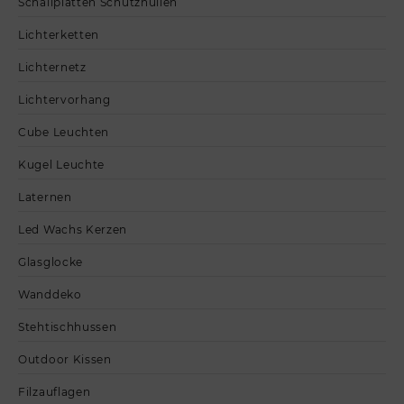
Schallplatten Schutzhüllen
Lichterketten
Lichternetz
Lichtervorhang
Cube Leuchten
Kugel Leuchte
Laternen
Led Wachs Kerzen
Glasglocke
Wanddeko
Stehtischhussen
Outdoor Kissen
Filzauflagen