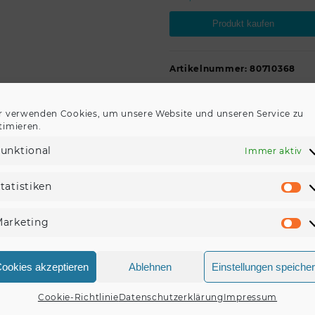
Produkt kaufen
Artikelnummer:
80710368
Kategorie:
ELA-Innenlautspre
r verwenden Cookies, um unsere Website und unseren Service zu
timieren.
unktional
Immer aktiv
REZENSIONEN (0)
tatistiken
St
arketing
Ma
onen.
ookies akzeptieren
Ablehnen
Einstellungen speiche
zension für „OMNITRONIC PS-20 Projektorlautsprec
Cookie-Richtlinie
Datenschutzerklärung
Impressum
, um eine Rezension veröffentlichen zu können.