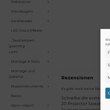
Dekoration
Discokugeln
Gerätecases
LED Disco Effekte
Wi
op
Licht
F
Montage & Tools
S
Montage und
Zubehör
Rezensionen
M
Musikinstrumente
Es gibt noch keine Rezensi
C
Racks
Schreibe die erste Re
20 Projector Speaker“
steini import
Du musst
angemeldet
sein