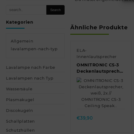
Kategorien
Ähnliche Produkte
Allgemein
lavalampen-nach-typ
ELA-
Innenlautsprecher
OMNITRONIC CS-3
Lavalampe nach Farbe
Deckenlautsprecher,
weiß, 2x //
Lavalampen nach Typ
OMNITRONIC CS-3
Wassersäule
Ceiling Speak…
Plasmakugel
Quick view
Discokugeln
€
39,90
Schallplatten
Schutzhüllen