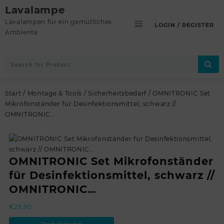
Skip
Lavalampe
to
Lavalampen für ein gemütliches
LOGIN / REGISTER
content
Ambiente
Start
/
Montage & Tools
/
Sicherheitsbedarf
/ OMNITRONIC Set
Mikrofonständer für Desinfektionsmittel, schwarz //
OMNITRONIC…
OMNITRONIC Set Mikrofonständer
für Desinfektionsmittel, schwarz //
OMNITRONIC…
€
25,90