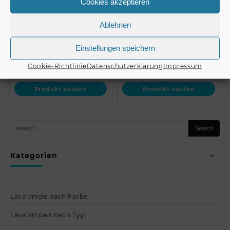
Cookies akzeptieren
ACCESSORY Antislip-
ACCESSORY Antislip-
Strips glow a…
Strips black
Ablehnen
Einstellungen speichern
€
3,90
€
3,50
Cookie-Richtlinie
Datenschutzerklärung
Impressum
Produkt kaufen
Produkt kaufen
Kategorien
Lavalampe nach Farbe
Lavalampen nach Typ