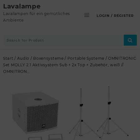
Skip
Lavalampe
to
Lavalampen für ein gemütliches
LOGIN / REGISTER
content
Ambiente
Start
/
Audio
/
Boxensysteme
/
Portable Systeme
/ OMNITRONIC
Set MOLLY 2.1 Aktivsystem Sub + 2x Top + Zubehör, weiß //
OMNITRON…