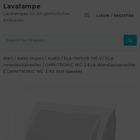
Skip
Lavalampe
to
Lavalampen für ein gemütliches
LOGIN / REGISTER
content
Ambiente
Start
/
steini import
/
Audio
/
ELA-Technik 100 V
/
ELA-
Innenlautsprecher
/ OMNITRONIC WC-2 ELA-Wandlautsprecher
// OMNITRONIC WC-2 PA Wall Speaker