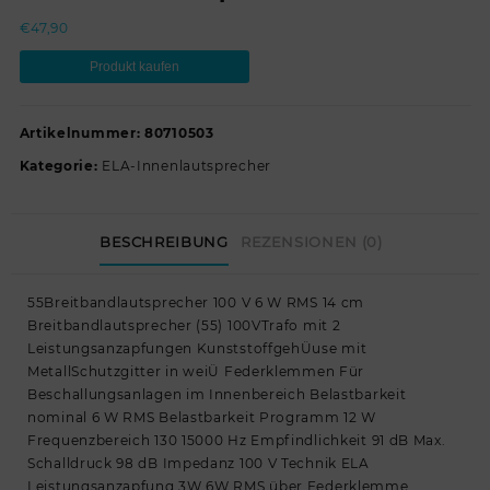
€
47,90
Produkt kaufen
Artikelnummer:
80710503
Kategorie:
ELA-Innenlautsprecher
BESCHREIBUNG
REZENSIONEN (0)
55Breitbandlautsprecher 100 V 6 W RMS 14 cm
Breitbandlautsprecher (55) 100VTrafo mit 2
Leistungsanzapfungen KunststoffgehÜuse mit
MetallSchutzgitter in weiÜ Federklemmen Für
Beschallungsanlagen im Innenbereich Belastbarkeit
nominal 6 W RMS Belastbarkeit Programm 12 W
Frequenzbereich 130 15000 Hz Empfindlichkeit 91 dB Max.
Schalldruck 98 dB Impedanz 100 V Technik ELA
Leistungsanzapfung 3W 6W RMS über Federklemme