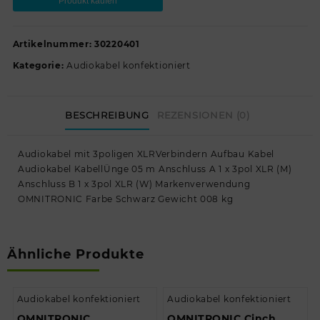
Produkt kaufen
Artikelnummer:
30220401
Kategorie:
Audiokabel konfektioniert
BESCHREIBUNG
REZENSIONEN (0)
Audiokabel mit 3poligen XLRVerbindern Aufbau Kabel
Audiokabel KabellÜnge 05 m Anschluss A 1 x 3pol XLR (M)
Anschluss B 1 x 3pol XLR (W) Markenverwendung
OMNITRONIC Farbe Schwarz Gewicht 008 kg
Ähnliche Produkte
Audiokabel konfektioniert
Audiokabel konfektioniert
OMNITRONIC
OMNITRONIC Cinch