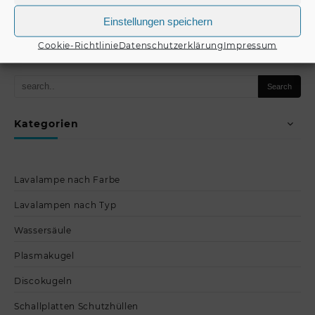
Einstellungen speichern
Produkt kaufen
Produkt kaufen
Cookie-Richtlinie
Datenschutzerklärung
Impressum
Kategorien
Lavalampe nach Farbe
Lavalampen nach Typ
Wassersäule
Plasmakugel
Discokugeln
Schallplatten Schutzhüllen