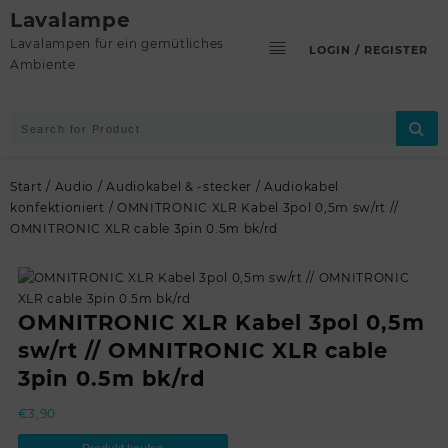
Skip
Lavalampe
to
Lavalampen für ein gemütliches
LOGIN / REGISTER
content
Ambiente
Start
/
Audio
/
Audiokabel & -stecker
/
Audiokabel
konfektioniert
/ OMNITRONIC XLR Kabel 3pol 0,5m sw/rt //
OMNITRONIC XLR cable 3pin 0.5m bk/rd
OMNITRONIC XLR Kabel 3pol 0,5m
sw/rt // OMNITRONIC XLR cable
3pin 0.5m bk/rd
€
3,90