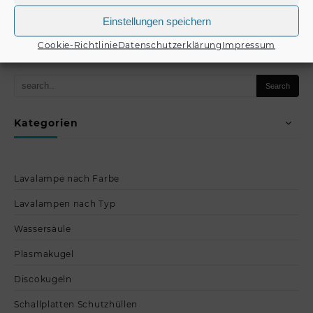
Einstellungen speichern
Produkt kaufen
Produkt kaufen
Cookie-Richtlinie
Datenschutzerklärung
Impressum
Kategorien
Lavalampe nach Farbe
Lavalampen nach Typ
Wassersäule
Plasmakugel
Discokugeln
Schallplatten Schutzhüllen