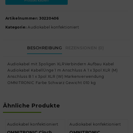
Produkt kaufen
Artikelnummer:
30220406
Kategorie:
Audiokabel konfektioniert
BESCHREIBUNG
REZENSIONEN (0)
Audiokabel mit 3poligen XLRVerbindern Aufbau Kabel
Audiokabel KabellÜnge 1 m Anschluss A 1 x 3pol XLR (M)
Anschluss B 1 x 3pol XLR (W) Markenverwendung
OMNITRONIC Farbe Schwarz Gewicht 010 kg
Ähnliche Produkte
Audiokabel konfektioniert
Audiokabel konfektioniert
OMNITRONIC Cinch
OMNITRONIC