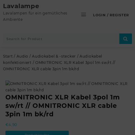
Skip
Lavalampe
to
Lavalampen für ein gemütliches
LOGIN / REGISTER
content
Ambiente
Start
/
Audio
/
Audiokabel & -stecker
/
Audiokabel
konfektioniert
/ OMNITRONIC XLR Kabel 3pol 1m sw/rt //
OMNITRONIC XLR cable 3pin 1m bk/rd
OMNITRONIC XLR Kabel 3pol 1m
sw/rt // OMNITRONIC XLR cable
3pin 1m bk/rd
€
4,90