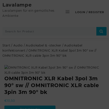
Skip
Lavalampe
to
Lavalampen für ein gemütliches
LOGIN / REGISTER
content
Ambiente
Start
/
Audio
/
Audiokabel & -stecker
/
Audiokabel
konfektioniert
/ OMNITRONIC XLR Kabel 3pol 3m 90° sw //
OMNITRONIC XLR cable 3pin 3m 90° bk
OMNITRONIC XLR Kabel 3pol 3m
90° sw // OMNITRONIC XLR cable
3pin 3m 90° bk
€
10,50