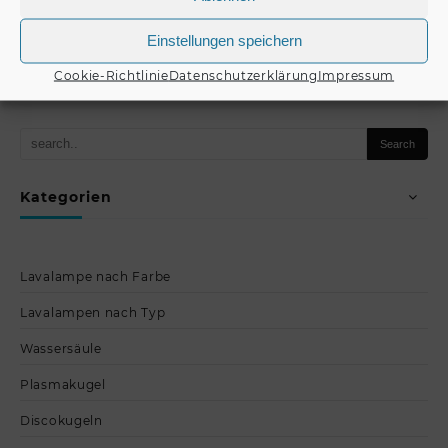
€
5,50
€
6,50
Einstellungen speichern
Produkt kaufen
Produkt kaufen
Cookie-Richtlinie
Datenschutzerklärung
Impressum
Kategorien
Lavalampe nach Farbe
Lavalampen nach Typ
Wassersäule
Plasmakugel
Discokugeln