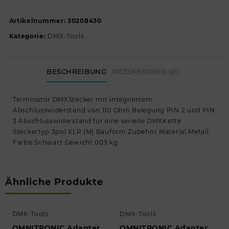
Artikelnummer:
30208430
Kategorie:
DMX-Tools
BESCHREIBUNG
REZENSIONEN (0)
Terminator DMXStecker mit integriertem
Abschlusswiderstand von 110 Ohm Belegung PIN 2 und PIN
3 Abschlusswiderstand für eine serielle DMXKette
Steckertyp 3pol XLR (M) Bauform Zubehör Material Metall
Farbe Schwarz Gewicht 003 kg
Ähnliche Produkte
DMX-Tools
DMX-Tools
OMNITRONIC Adapter
OMNITRONIC Adapter