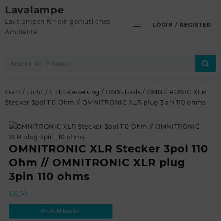
Skip
Lavalampe
to
Lavalampen für ein gemütliches
LOGIN / REGISTER
content
Ambiente
Start
/
Licht
/
Lichtsteuerung
/
DMX-Tools
/ OMNITRONIC XLR
Stecker 3pol 110 Ohm // OMNITRONIC XLR plug 3pin 110 ohms
OMNITRONIC XLR Stecker 3pol 110
Ohm // OMNITRONIC XLR plug
3pin 110 ohms
€
6,50
Produkt kaufen