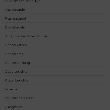
Lavalampen nach Typ
Wassersäule
Plasmakugel
Discokugeln
Schallplatten Schutzhüllen
Lichterketten
Lichternetz
Lichtervorhang
Cube Leuchten
Kugel Leuchte
Laternen
Led Wachs Kerzen
Glasglocke