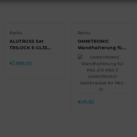
Racks
Racks
ALUTRUSS Set
OMNITRONIC
TRILOCK E-GL33
Wandhalterung für
2000 + Trusswagen
PAS-210 MK3 //
Quick view
// ALUTRUSS Set
OMNITRONIC
€
1.899,00
TRILOCK E-GL33 …
Wallbracket for PAS-
21…
Quick view
€
49,90