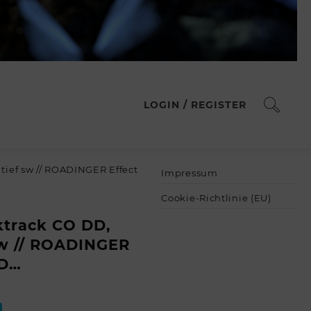
LOGIN / REGISTER
tief sw // ROADINGER Effect
Impressum
Cookie-Richtlinie (EU)
track CO DD,
sw // ROADINGER
DD…