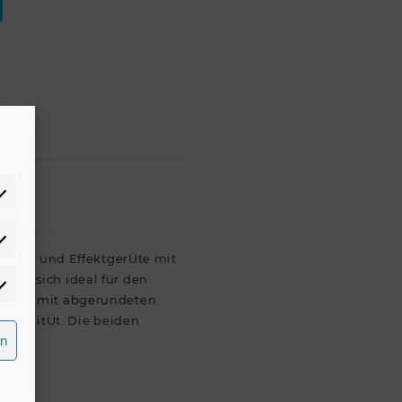
atistiken
teuer und EffektgerÜte mit
ss es sich ideal für den
rketing
ahmen mit abgerundeten
tabilitÜt. Die beiden
rn