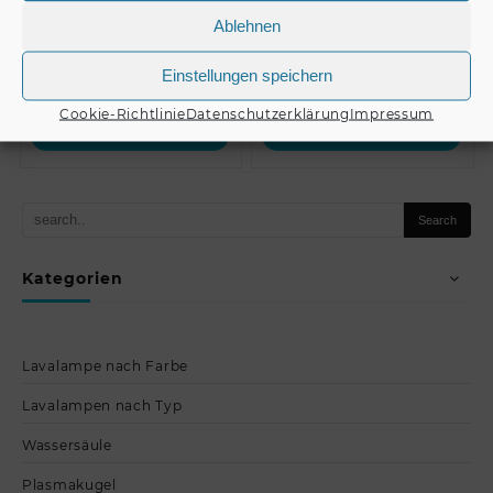
Ablehnen
Einstellungen speichern
€
37,90
€
6,99
Cookie-Richtlinie
Datenschutzerklärung
Impressum
Produkt kaufen
Produkt kaufen
Kategorien
Lavalampe nach Farbe
Lavalampen nach Typ
Wassersäule
Plasmakugel