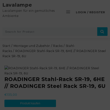
Skip
Lavalampe
to
Lavalampen für ein gemütliches
LOGIN / REGISTER
content
Ambiente
Start
/
Montage und Zubehör
/
Racks
/
Stahl-
Racks
/ ROADINGER Stahl-Rack SR-19, 6HE // ROADINGER Steel
Rack SR-19, 6U
ROADINGER Stahl-Rack SR-19, 6HE
// ROADINGER Steel Rack SR-19, 6U
€
135,00
Produkt kaufen