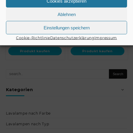
Cookies akzeptieren
alu // ROADINGER
schwarz // ROADINGER
Universal Case FOA…
Universal Case FOA…
Ablehnen
Einstellungen speichern
€
105,00
€
79,90
Cookie-Richtlinie
Datenschutzerklärung
Impressum
Produkt kaufen
Produkt kaufen
Kategorien
Lavalampe nach Farbe
Lavalampen nach Typ