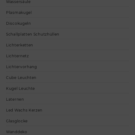
Wassersäule
Plasmakugel
Discokugeln
Schallplatten Schutzhüllen
Lichterketten
Lichternetz
Lichtervorhang
Cube Leuchten
Kugel Leuchte
Laternen
Led Wachs Kerzen
Glasglocke
Wanddeko