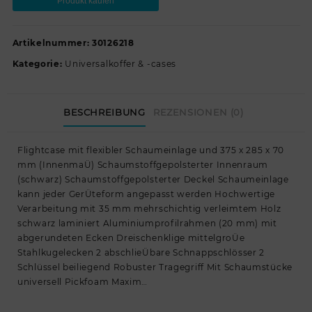
Produkt kaufen
Artikelnummer:
30126218
Kategorie:
Universalkoffer & -cases
BESCHREIBUNG
REZENSIONEN (0)
Flightcase mit flexibler Schaumeinlage und 375 x 285 x 70
mm (InnenmaÜ) Schaumstoffgepolsterter Innenraum
(schwarz) Schaumstoffgepolsterter Deckel Schaumeinlage
kann jeder GerÜteform angepasst werden Hochwertige
Verarbeitung mit 35 mm mehrschichtig verleimtem Holz
schwarz laminiert Aluminiumprofilrahmen (20 mm) mit
abgerundeten Ecken Dreischenklige mittelgroÜe
Stahlkugelecken 2 abschlieÜbare Schnappschlösser 2
Schlüssel beiliegend Robuster Tragegriff Mit Schaumstücke
universell Pickfoam Maxim…