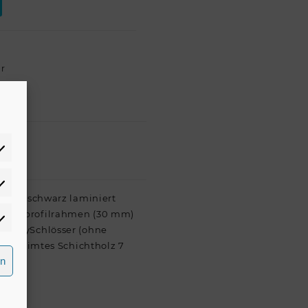
ör
atistiken
 Holz schwarz laminiert
iniumprofilrahmen (30 mm)
rketing
terflySchlösser (ohne
 verleimtes Schichtholz 7
rn