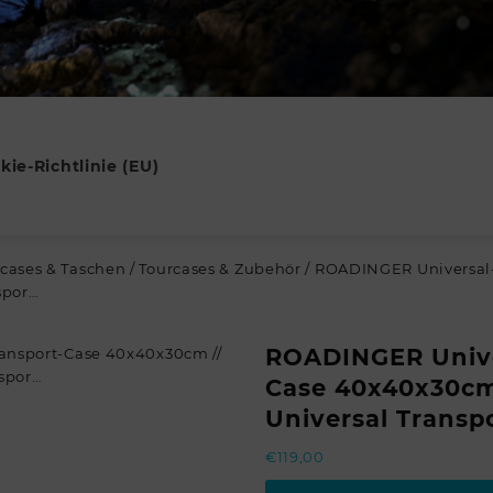
kie-Richtlinie (EU)
lcases & Taschen
/
Tourcases & Zubehör
/ ROADINGER Universal
spor…
ROADINGER Unive
Case 40x40x30c
Universal Transp
€
119,00