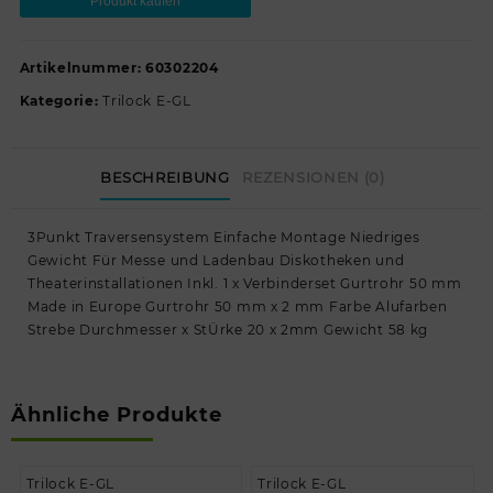
Produkt kaufen
Artikelnummer:
60302204
Kategorie:
Trilock E-GL
BESCHREIBUNG
REZENSIONEN (0)
3Punkt Traversensystem Einfache Montage Niedriges
Gewicht Für Messe und Ladenbau Diskotheken und
Theaterinstallationen Inkl. 1 x Verbinderset Gurtrohr 50 mm
Made in Europe Gurtrohr 50 mm x 2 mm Farbe Alufarben
Strebe Durchmesser x StÜrke 20 x 2mm Gewicht 58 kg
Ähnliche Produkte
Trilock E-GL
Trilock E-GL