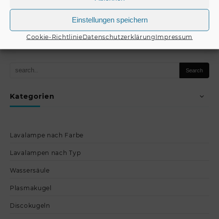
€
295,00
€
295,00
Einstellungen speichern
Produkt kaufen
Produkt kaufen
Cookie-Richtlinie
Datenschutzerklärung
Impressum
Kategorien
Lavalampe nach Farbe
Lavalampen nach Typ
Wassersäule
Plasmakugel
Discokugeln