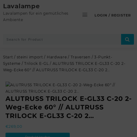
Skip
Lavalampe
to
Lavalampen für ein gemütliches
LOGIN / REGISTER
content
Ambiente
Start
/
steini import
/
Hardware
/
Traversen
/
3-Punkt-
Systeme
/
Trilock E-GL
/ ALUTRUSS TRILOCK E-GL33 C-20 2-
Weg-Ecke 60° // ALUTRUSS TRILOCK E-GL33 C-20 2…
ALUTRUSS TRILOCK E-GL33 C-20 2-
Weg-Ecke 60° // ALUTRUSS
TRILOCK E-GL33 C-20 2…
€
269,00