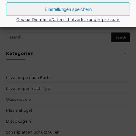
Einstellungen speichern
Produkt kaufen
Cookie-Richtlinie
Datenschutzerklärung
Impressum
Kategorien
Lavalampe nach Farbe
Lavalampen nach Typ
Wassersäule
Plasmakugel
Discokugeln
Schallplatten Schutzhüllen