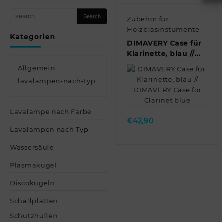
Zubehör für
Holzblasinstumente
Kategorien
DIMAVERY Case für
Klarinette, blau //
DIMAVERY Case for
Allgemein
Clarinet blue
lavalampen-nach-typ
Quick view
Lavalampe nach Farbe
€
42,90
Lavalampen nach Typ
Wassersäule
Plasmakugel
Discokugeln
Schallplatten
Schutzhüllen