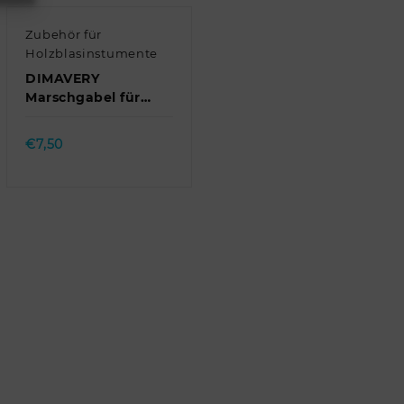
Zubehör für
Holzblasinstumente
DIMAVERY
Marschgabel für
Saxophon //
Quick view
DIMAVERY Lyre for
€
7,50
saxophone