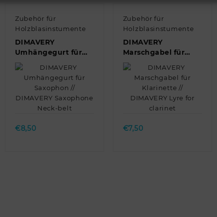
Zubehör für
Zubehör für
Holzblasinstumente
Holzblasinstumente
DIMAVERY
DIMAVERY
Umhängegurt für
Marschgabel für
Saxophon //
Klarinette //
DIMAVERY
DIMAVERY Lyre for
Saxophone Neck-
clarinet
belt
Quick view
Quick view
€
8,50
€
7,50