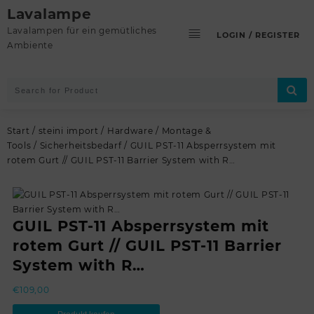
Skip
Lavalampe
to
Lavalampen für ein gemütliches
LOGIN / REGISTER
content
Ambiente
Start
/
steini import
/
Hardware
/
Montage &
Tools
/
Sicherheitsbedarf
/ GUIL PST-11 Absperrsystem mit
rotem Gurt // GUIL PST-11 Barrier System with R…
GUIL PST-11 Absperrsystem mit
rotem Gurt // GUIL PST-11 Barrier
System with R…
€
109,00