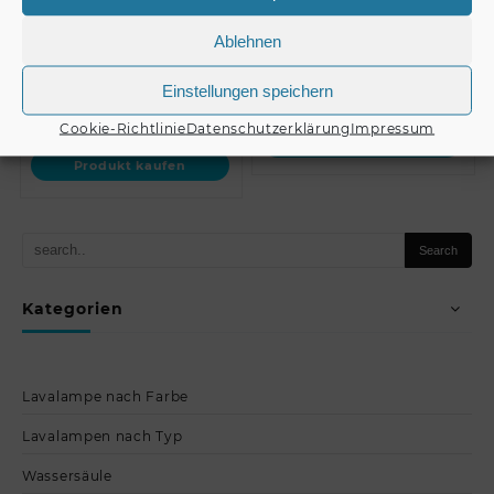
Barrier System with
Retract…
Ablehnen
€
69,90
Einstellungen speichern
€
49,90
Cookie-Richtlinie
Datenschutzerklärung
Impressum
Produkt kaufen
Produkt kaufen
Kategorien
Lavalampe nach Farbe
Lavalampen nach Typ
Wassersäule